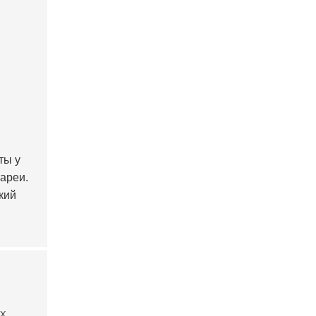
ты у
тареи.
кий
х