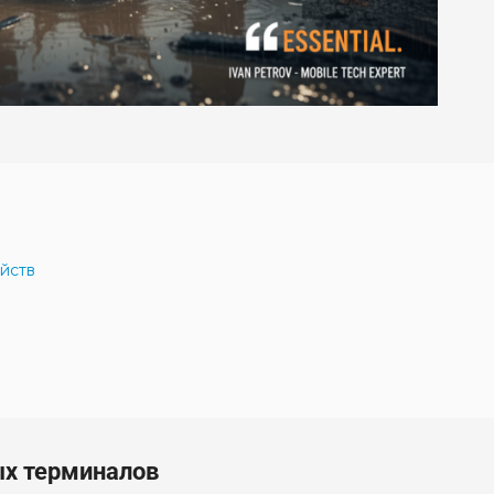
йств
х терминалов