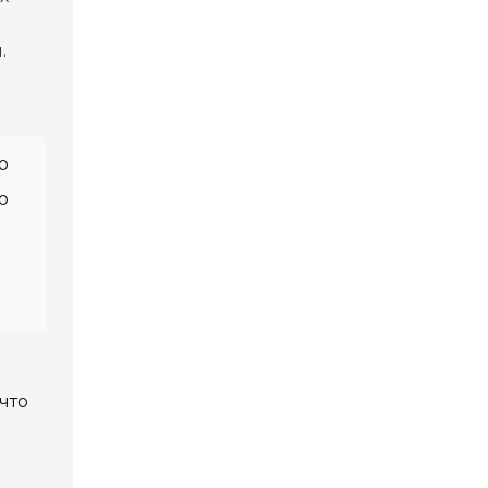
.
о
о
что