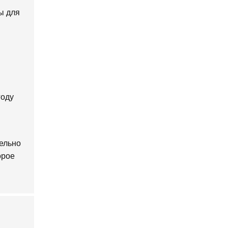
ы для
году
ельно
орое