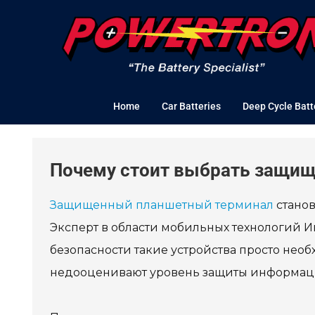
Skip
to
content
Home
Car Batteries
Deep Cycle Batt
Почему стоит выбрать защи
Защищенный планшетный терминал
станов
Эксперт в области мобильных технологий И
безопасности такие устройства просто нео
недооценивают уровень защиты информац